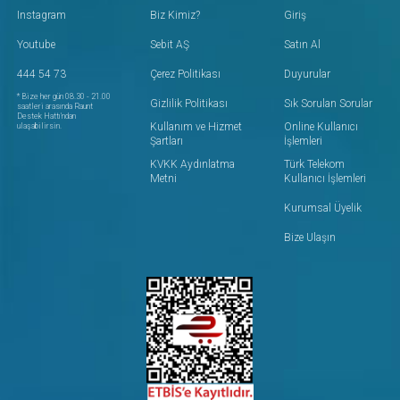
Instagram
Biz Kimiz?
Giriş
Youtube
Sebit AŞ
Satın Al
444 54 73
Çerez Politikası
Duyurular
* Bize her gün 08.30 - 21.00
Gizlilik Politikası
Sık Sorulan Sorular
saatleri arasında Raunt
Destek Hattı'ndan
Kullanım ve Hizmet
Online Kullanıcı
ulaşabilirsin.
Şartları
İşlemleri
KVKK Aydınlatma
Türk Telekom
Metni
Kullanıcı İşlemleri
Kurumsal Üyelik
Bize Ulaşın