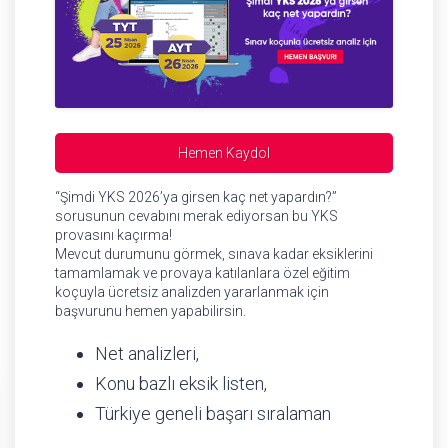
Hemen Kaydol
“Şimdi YKS 2026’ya girsen kaç net yapardın?”
sorusunun cevabını merak ediyorsan bu YKS
provasını kaçırma!
Mevcut durumunu görmek, sınava kadar eksiklerini
tamamlamak ve provaya katılanlara özel eğitim
koçuyla ücretsiz analizden yararlanmak için
başvurunu hemen yapabilirsin.
Net analizleri,
Konu bazlı eksik listen,
Türkiye geneli başarı sıralaman