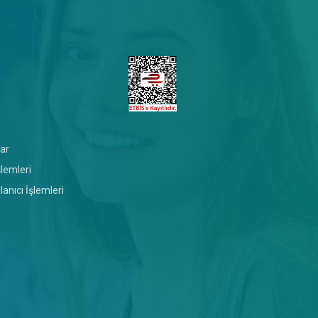
erlersin.
Her derste seviyene uygun bir çalışma programıyla
inlikte çalışacağını bilirsin.
ar
şlemleri
anıcı İşlemleri