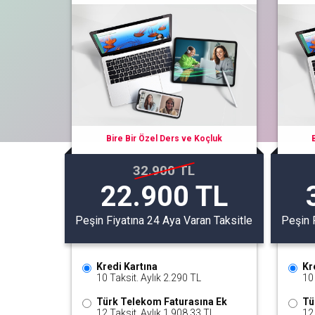
Bire Bir Özel Ders ve Koçluk
32.900 TL
22.900 TL
Peşin Fiyatına 24 Aya Varan Taksitle
Peşin 
Kredi Kartına
Kr
10 Taksit. Aylık 2.290 TL
10 
Türk Telekom Faturasına Ek
Tü
12 Taksit. Aylık 1.908,33 TL
12 