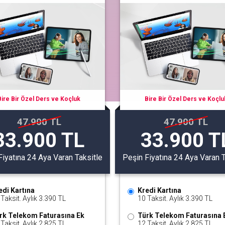
Bire Bir Özel Ders ve Koçluk
Bire Bir Özel Ders ve Koçlu
47.900 TL
47.900 TL
33.900 TL
33.900 T
Fiyatına 24 Aya Varan Taksitle
Peşin Fiyatına 24 Aya Varan T
edi Kartına
Kredi Kartına
Taksit. Aylık 3.390 TL
10 Taksit. Aylık 3.390 TL
rk Telekom Faturasına Ek
Türk Telekom Faturasına 
Taksit. Aylık 2.825 TL
12 Taksit. Aylık 2.825 TL