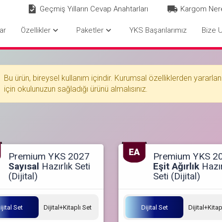
Geçmiş Yılların Cevap Anahtarları
Kargom Ner
keyboard_arrow_down
keyboard_arrow_down
ar
Özellikler
Paketler
YKS Başarılarımız
Bize U
Bu ürün, bireysel kullanım içindir. Kurumsal özelliklerden yararl
için okulunuzun sağladığı ürünü almalısınız.
Premium YKS 2027
Premium YKS 2
Sayısal
Hazırlık Seti
Eşit Ağırlık
Hazır
(Dijital)
Seti (Dijital)
ijital Set
Dijital+Kitaplı Set
Dijital Set
Dijital+Kitap