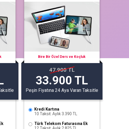
k
Bire Bir Özel Ders ve Koçluk
47.900 TL
L
33.900 TL
aksitle
Peşin Fiyatına 24 Aya Varan Taksitle
Kredi Kartına
10 Taksit. Aylık 3.390 TL
Ek
Türk Telekom Faturasına Ek
12 Taksit. Aylık 2.825 TL