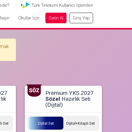
ede?
Türk Telekom Kullanıcı İşlemleri
laşın
Okullar İçin
Satın Al
Giriş Yap
anmak
027
Premium YKS 2027
lık
Sözel
Hazırlık Seti
(Dijital)
lı Set
Dijital Set
Dijital+Kitaplı Set