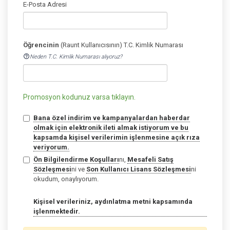
E-Posta Adresi
Öğrencinin
(Raunt Kullanıcısının) T.C. Kimlik Numarası
help_outline
Neden T.C. Kimlik Numarası alıyoruz?
Promosyon kodunuz varsa tıklayın.
Bana özel indirim ve kampanyalardan haberdar
olmak için elektronik ileti almak istiyorum ve bu
kapsamda kişisel verilerimin işlenmesine açık rıza
veriyorum.
Ön Bilgilendirme Koşulları
nı,
Mesafeli Satış
Sözleşmesi
ni ve
Son Kullanıcı Lisans Sözleşmesi
ni
okudum, onaylıyorum.
Kişisel verileriniz, aydınlatma metni kapsamında
işlenmektedir.