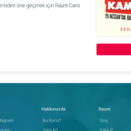
lerinden öne geçmek için Raunt Canlı
Hakkımızda
Raunt
stagram
Biz Kimiz?
Giriş
utube
Sebit AŞ
Satın Al