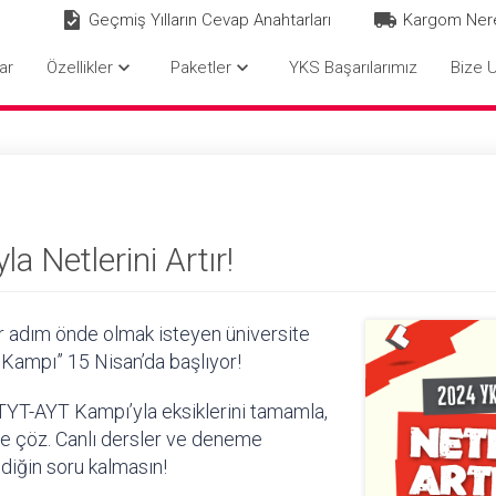
Geçmiş Yılların Cevap Anahtarları
Kargom Ner
keyboard_arrow_down
keyboard_arrow_down
ar
Özellikler
Paketler
YKS Başarılarımız
Bize U
a Netlerini Artır!
 adım önde olmak isteyen üniversite
a Kampı” 15 Nisan’da başlıyor!
 TYT-AYT Kampı’yla eksiklerini tamamla,
me çöz. Canlı dersler ve deneme
iğin soru kalmasın!