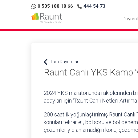
0 505 188 18 66
444 54 73
Duyurul
keyboard_arrow_left
Tüm Duyurular
Raunt Canlı YKS Kampı’yl
2024 YKS maratonunda rakiplerinden bir
adayları için “Raunt Canlı Netleri Artırm
200 saatlik yoğunlaştırılmış Raunt Canlı
konuları tekrar et, bol soru ve bol dene
çözümleriyle anlamadığın konu, çözemed