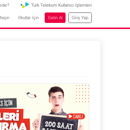
ede?
Türk Telekom Kullanıcı İşlemleri
laşın
Okullar İçin
Satın Al
Giriş Yap