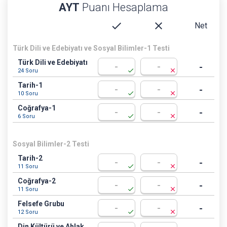
AYT
Puanı Hesaplama
check
close
Net
Türk Dili ve Edebiyatı ve Sosyal Bilimler-1 Testi
Türk Dili ve Edebiyatı
-
check
close
24 Soru
Tarih-1
-
check
close
10 Soru
Coğrafya-1
-
check
close
6 Soru
Sosyal Bilimler-2 Testi
Tarih-2
-
check
close
11 Soru
Coğrafya-2
-
check
close
11 Soru
Felsefe Grubu
-
check
close
12 Soru
Din Kültürü ve Ahlak