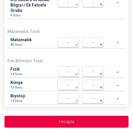
-
check
close
Bilgisi / Ek Felsefe
Grubu
6 Soru
Matematik Testi
Matematik
-
check
close
40 Soru
Fen Bilimleri Testi
Fizik
-
check
close
14 Soru
Kimya
-
check
close
13 Soru
Biyoloji
-
check
close
13 Soru
Hesapla