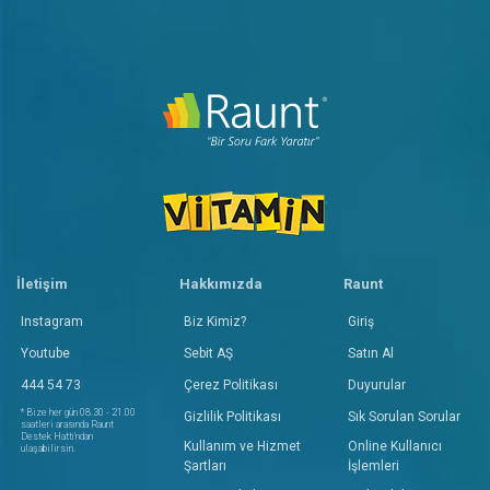
İletişim
Hakkımızda
Raunt
Instagram
Biz Kimiz?
Giriş
Youtube
Sebit AŞ
Satın Al
444 54 73
Çerez Politikası
Duyurular
* Bize her gün 08.30 - 21.00
Gizlilik Politikası
Sık Sorulan Sorular
saatleri arasında Raunt
Destek Hattı'ndan
Kullanım ve Hizmet
Online Kullanıcı
ulaşabilirsin.
Şartları
İşlemleri