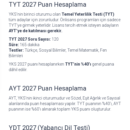
TYT 2027 Puan Hesaplama
YKS’nin birinci oturumu olan
Temel Yeterlilik Testi (TYT)
tüm adaylar için zorunludur. Önlisans programları için sadece
TYT’ye girmek yeterlidir. Lisans tercih etmek isteyen adayların
AYT’ye de katılması gerekir.
TYT 2027 Soru Sayısı:
120
Süre:
165 dakika
Testler:
Türkçe, Sosyal Bilimler, Temel Matematik, Fen
Bilimleri
YKS 2027 puanı hesaplanırken
TYT’nin %40’ı
genel puana
dâhil edilir.
AYT 2027 Puan Hesaplama
AYT, YKS’nin ikinci oturumudur ve Sözel, Eşit Ağırlık ve Sayısal
alanlarında puan hesaplaması yapılır. TYT puanının %40’ı, AYT
puanının ise %60’ı alınarak toplam YKS puanı oluşturulur.
YDT 2027 (Yabancı Dil Testi)