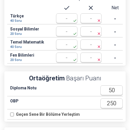
check
close
Net
Türkçe
-
check
close
40 Soru
Sosyal Bilimler
-
check
close
20 Soru
Temel Matematik
-
check
close
40 Soru
Fen Bilimleri
-
check
close
20 Soru
Ortaöğretim
Başarı Puanı
Diploma Notu
OBP
Geçen Sene Bir Bölüme Yerleştim