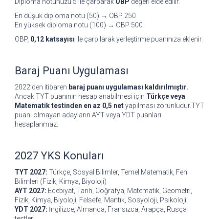
Diploma notunuzu 5 ile çarparak
OBP
değeri elde edilir.
En düşük diploma notu (50) → OBP 250
En yüksek diploma notu (100) → OBP 500
OBP,
0,12 katsayısı
ile çarpılarak yerleştirme puanınıza eklenir.
Baraj Puanı Uygulaması
2022’den itibaren
baraj puanı uygulaması kaldırılmıştır.
Ancak TYT puanının hesaplanabilmesi için
Türkçe veya
Matematik testinden en az 0,5 net
yapılması zorunludur.TYT
puanı olmayan adayların AYT veya YDT puanları
hesaplanmaz.
2027 YKS Konuları
TYT 2027:
Türkçe, Sosyal Bilimler, Temel Matematik, Fen
Bilimleri (Fizik, Kimya, Biyoloji)
AYT 2027:
Edebiyat, Tarih, Coğrafya, Matematik, Geometri,
Fizik, Kimya, Biyoloji, Felsefe, Mantık, Sosyoloji, Psikoloji
YDT 2027:
İngilizce, Almanca, Fransızca, Arapça, Rusça
testleri