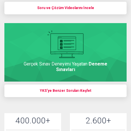
Soru ve Çözüm Videolarını İncele
Gerçek Sınav Deneyimi Yaşatan
Deneme
Sınavları
YKS'ye Benzer Soruları Keşfet
400.000
+
2.600
+