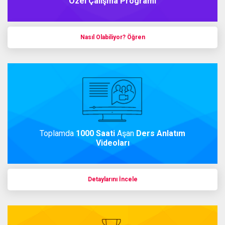
Özel Çalışma Programı
Nasıl Olabiliyor? Öğren
Toplamda
1000 Saati
Aşan
Ders Anlatım
Videoları
Detaylarını İncele