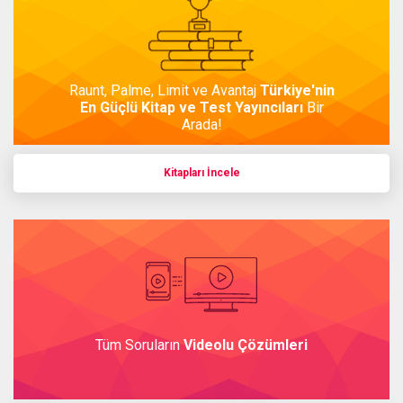
Raunt, Palme, Limit ve Avantaj
Türkiye'nin
En Güçlü Kitap ve Test Yayıncıları
Bir
Arada!
Kitapları İncele
Tüm Soruların
Videolu Çözümleri