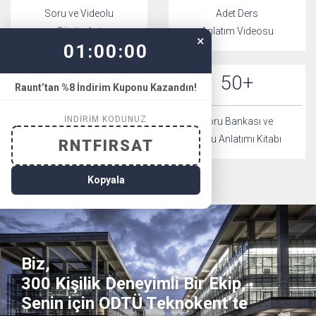
Soru ve Videolu
Adet Ders
Çözümleri
Anlatım Videosu
×
00:59:53
30
50
+
Raunt’tan %8 İndirim Kuponu Kazandın!
İNDIRIM KODUNUZ
Deneme Sınavı
Soru Bankası ve
(15 TYT + 15 AYT)
Konu Anlatımı Kitabı
RNTFIRSAT
Kopyala
Biz,
300 Kişilik Deneyimli Bir Ekip,
Senin için ODTÜ Teknokent’te