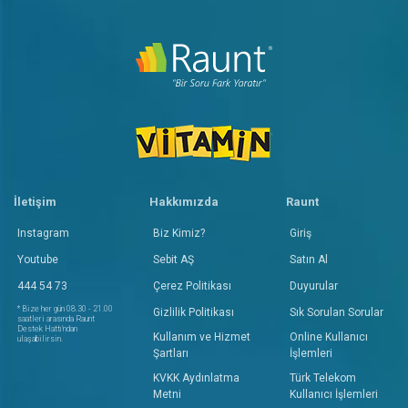
İletişim
Hakkımızda
Raunt
Instagram
Biz Kimiz?
Giriş
Youtube
Sebit AŞ
Satın Al
444 54 73
Çerez Politikası
Duyurular
* Bize her gün 08.30 - 21.00
Gizlilik Politikası
Sık Sorulan Sorular
saatleri arasında Raunt
Destek Hattı'ndan
Kullanım ve Hizmet
Online Kullanıcı
ulaşabilirsin.
Şartları
İşlemleri
KVKK Aydınlatma
Türk Telekom
Metni
Kullanıcı İşlemleri