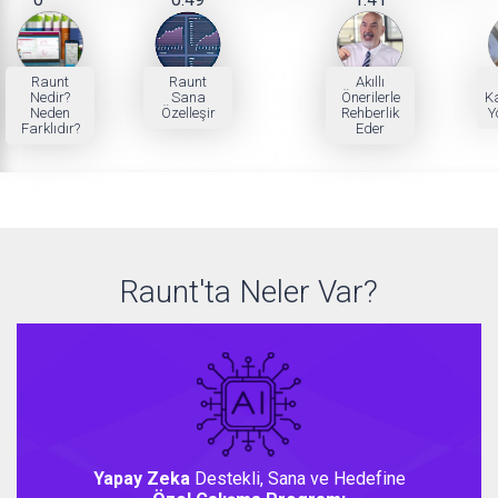
Raunt
Raunt
Akıllı
Nedir?
Sana
Önerilerle
Ka
Neden
Özelleşir
Rehberlik
Y
Farklıdır?
Eder
Raunt'ta Neler Var?
Yapay Zeka
Destekli, Sana ve Hedefine