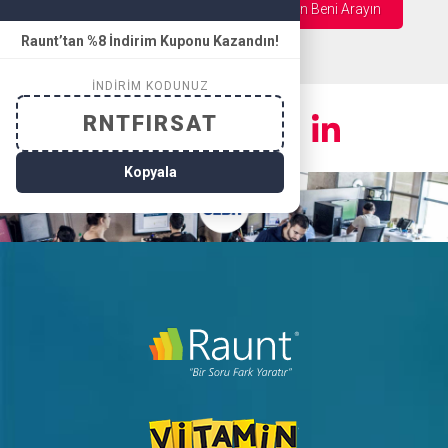
phone
Lütfen Beni Arayın
Raunt’tan %8 İndirim Kuponu Kazandın!
İNDIRIM KODUNUZ
RNTFIRSAT
Kopyala