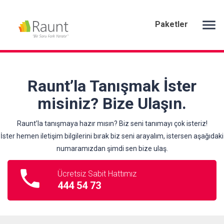
menu
Paketler
Raunt’la Tanışmak İster
misiniz? Bize Ulaşın.
Raunt’la tanışmaya hazır mısın? Biz seni tanımayı çok isteriz!
İster hemen iletişim bilgilerini bırak biz seni arayalım, istersen aşağıdaki
numaramızdan şimdi sen bize ulaş.
phone
Ücretsiz Sabit Hattımız
444 54 73