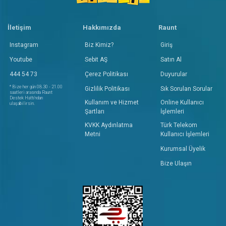
İletişim
Hakkımızda
Raunt
Instagram
Biz Kimiz?
Giriş
Youtube
Sebit AŞ
Satın Al
444 54 73
Çerez Politikası
Duyurular
* Bize her gün 08.30 - 21.00
Gizlilik Politikası
Sık Sorulan Sorular
saatleri arasında Raunt
Destek Hattı'ndan
Kullanım ve Hizmet
Online Kullanıcı
ulaşabilirsin.
Şartları
İşlemleri
KVKK Aydınlatma
Türk Telekom
Metni
Kullanıcı İşlemleri
Kurumsal Üyelik
Bize Ulaşın