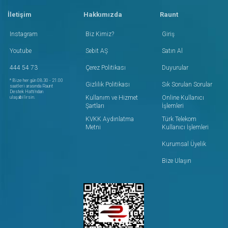
İletişim
Hakkımızda
Raunt
Instagram
Biz Kimiz?
Giriş
Youtube
Sebit AŞ
Satın Al
444 54 73
Çerez Politikası
Duyurular
* Bize her gün 08.30 - 21.00
Gizlilik Politikası
Sık Sorulan Sorular
saatleri arasında Raunt
Destek Hattı'ndan
Kullanım ve Hizmet
Online Kullanıcı
ulaşabilirsin.
Şartları
İşlemleri
KVKK Aydınlatma
Türk Telekom
Metni
Kullanıcı İşlemleri
Kurumsal Üyelik
Bize Ulaşın