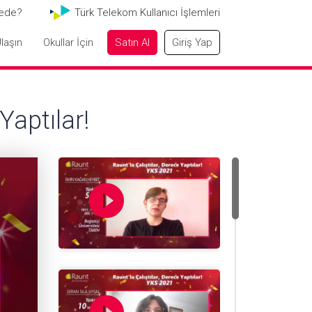
ede?
Türk Telekom Kullanıcı İşlemleri
laşın
Okullar İçin
Satın Al
Giriş Yap
aptılar!
play_circle_filled