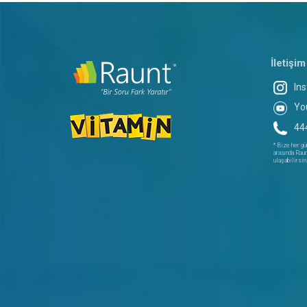
İletişim
In
Yo
44
* Bize her gü
arasında Raun
ulaşabilirsin