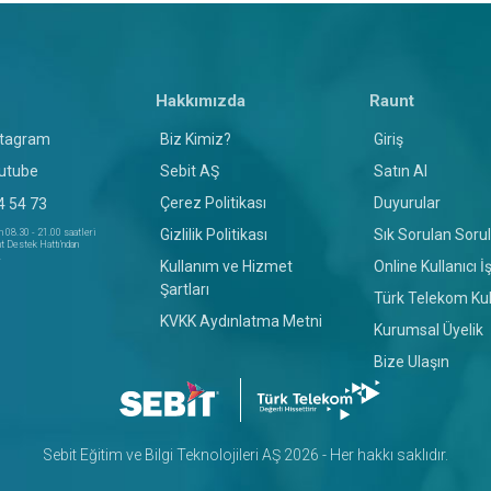
Hakkımızda
Raunt
stagram
Biz Kimiz?
Giriş
Sebit AŞ
Satın Al
utube
Çerez Politikası
Duyurular
4 54 73
Gizlilik Politikası
Sık Sorulan Sorul
n 08.30 - 21.00 saatleri
t Destek Hattı'ndan
.
Kullanım ve Hizmet
Online Kullanıcı İ
Şartları
Türk Telekom Kull
KVKK Aydınlatma Metni
Kurumsal Üyelik
Bize Ulaşın
Sebit Eğitim ve Bilgi Teknolojileri AŞ 2026 - Her hakkı saklıdır.