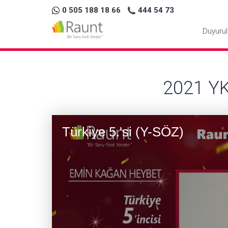
0 505 188 18 66
444 54 73
Duyurul
2021 YKS